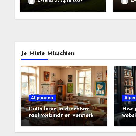
Zyna
Z
27 April 2024
Je Miste Misschien
Algemeen
Alge
Duits leren in drachten:
Hoe j
taal verbindt en versterkt
websh
gemeenschappen
groei