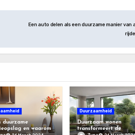
Een auto delen als een duurzame manier van 
rijd
zaamheid
Duurzaamheid
s duurzame
Duurzaam wonen
ieopslag en waarom
transformeert de
toekomst van de