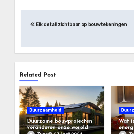
Post
Elk detail zichtbaar op bouwtekeningen
navigation
Related Post
Duurzaamheid
Duur
Duurzame bouwprojecten
Wat i
veranderen onze wereld
energ
thuis?