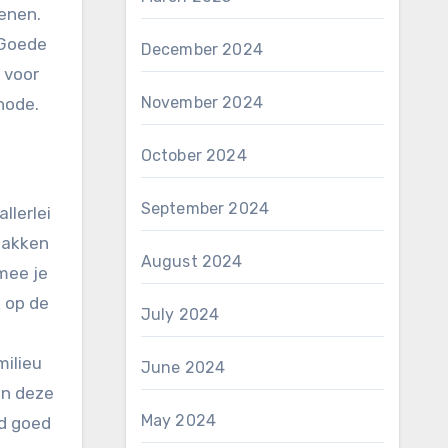
oenen.
 Goede
December 2024
 voor
November 2024
hode.
October 2024
September 2024
llerlei
zakken
August 2024
mee je
 op de
July 2024
milieu
June 2024
an deze
May 2024
jd goed