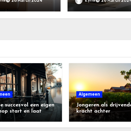
yna
Zyna
26 March 2024
26 March 202
woningsector
meen
Algemeen
e succesvol een eigen
Jongeren als drijvend
op start en laat
kracht achter
en
duurzaamheid en
verandering