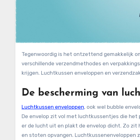
Tegenwoordig is het ontzettend gemakkelijk om pakketten en producten te versturen. Er zijn veel
verschillende verzendmethodes en verpakkingsm
krijgen. Luchtkussen enveloppen en verzendzakk
De bescherming van luc
Luchtkussen enveloppen
, ook wel bubble envel
De envelop zit vol met luchtkussentjes die het
er de lucht uit en plakt de envelop dicht. Zo zi
en stoten opvangen. Luchtkussenenveloppen zij