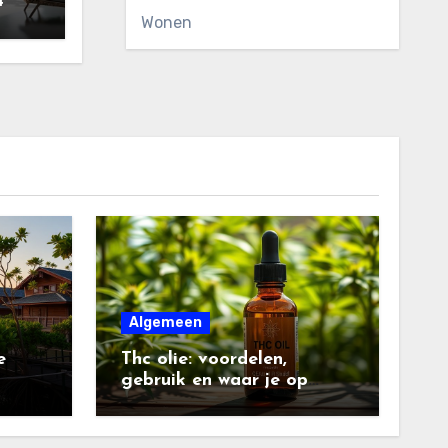
4
Wonen
Algemeen
e
Thc olie: voordelen,
gebruik en waar je op
moet letten