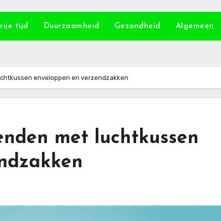
rije tijd
Duurzaamheid
Gezondheid
Algemeen
uchtkussen enveloppen en verzendzakken
enden met luchtkussen
endzakken