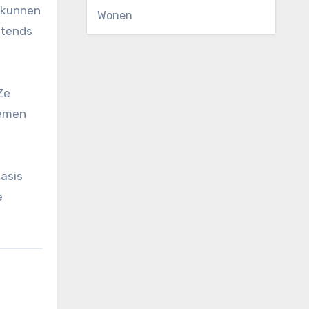
e kunnen
Wonen
htends
Ze
nemen
asis
e