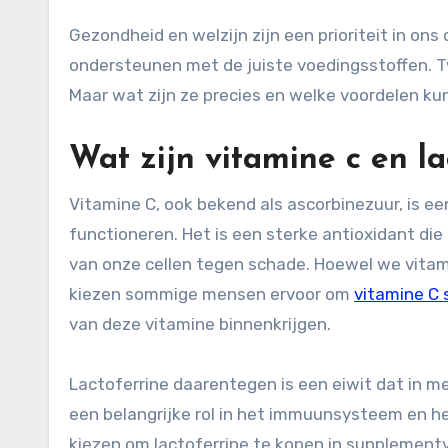
Gezondheid en welzijn zijn een prioriteit in ons drukke leven. Het is daarom belangrijk om ons lichaam te
ondersteunen met de juiste voedingsstoffen. Tw
Maar wat zijn ze precies en welke voordelen k
Wat zijn vitamine c en la
Vitamine C, ook bekend als ascorbinezuur, is e
functioneren. Het is een sterke antioxidant d
van onze cellen tegen schade. Hoewel we vitami
kiezen sommige mensen ervoor om
vitamine C
van deze vitamine binnenkrijgen.
Lactoferrine daarentegen is een eiwit dat in m
een belangrijke rol in het immuunsysteem en h
kiezen om lactoferrine te kopen in supplementv