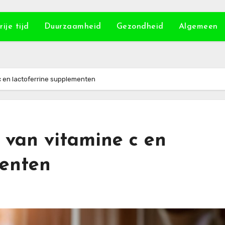
rije tijd
Duurzaamheid
Gezondheid
Algemeen
c en lactoferrine supplementen
 van vitamine c en
menten